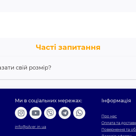
Часті запитання
азати свій розмір?
Ми в соціальних мережах:
Інформація
Про нас
Оплата та достав
info@silver.in.ua
Повернення та об