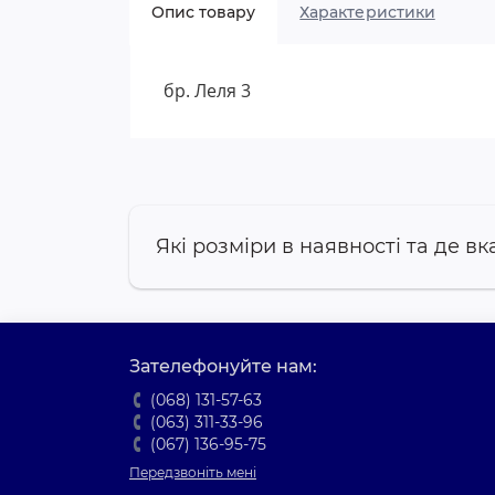
Опис товару
Характеристики
бр. Леля 3
Які розміри в наявності та де вк
Зателефонуйте нам:
(068) 131-57-63
(063) 311-33-96
(067) 136-95-75
Передзвоніть мені