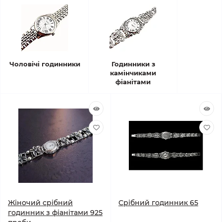
Чоловічі годинники
Годинники з
камінчиками
фіанітами
Жіночий срібний
Срібний годинник 65
годинник з фіанітами 925