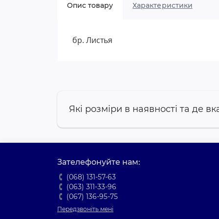
Опис товару
Характеристики
бр. Листья
Які розміри в наявності та де вк
Зателефонуйте нам:
(068) 131-57-63
(063) 311-33-96
(067) 136-95-75
Передзвоніть мені