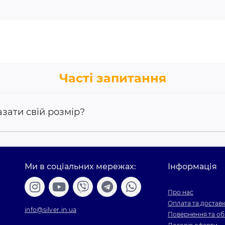
Часті запитання
азати свій розмір?
Ми в соціальних мережах:
Інформація
Про нас
Оплата та достав
info@silver.in.ua
Повернення та об