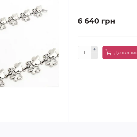
6 640 грн
До коши