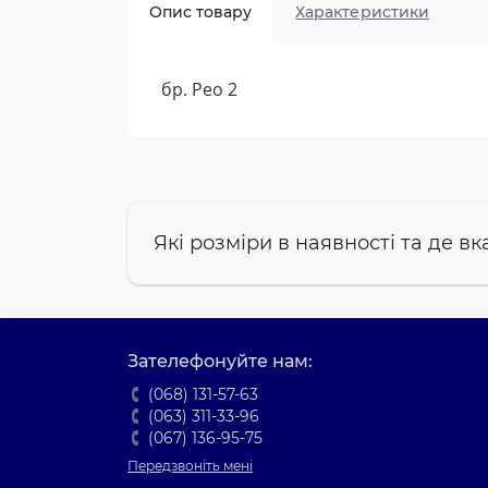
Опис товару
Характеристики
бр. Рео 2
Які розміри в наявності та де вк
Зателефонуйте нам:
(068) 131-57-63
(063) 311-33-96
(067) 136-95-75
Передзвоніть мені