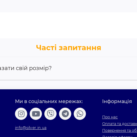
Часті запитання
азати свій розмір?
Ми в соціальних мережах:
Інформація
Про нас
Оплата та достав
info@silver.in.ua
Повернення та об