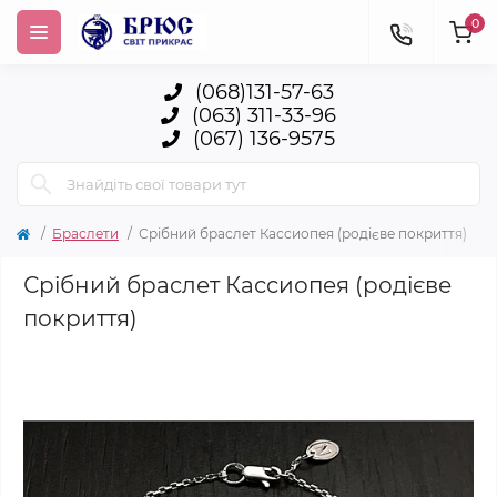
0
(068)131-57-63
(063) 311-33-96
(067) 136-9575
Браслети
Срібний браслет Кассиопея (родієве покриття)
Срібний браслет Кассиопея (родієве
покриття)