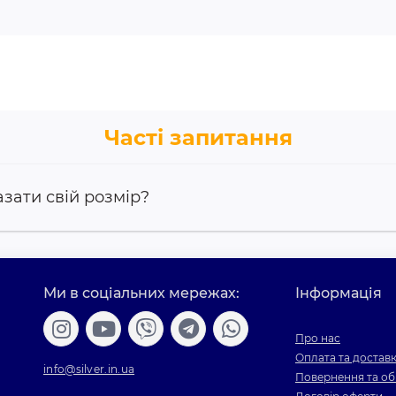
Часті запитання
азати свій розмір?
Ми в соціальних мережах:
Інформація
Про нас
Оплата та достав
info@silver.in.ua
Повернення та об