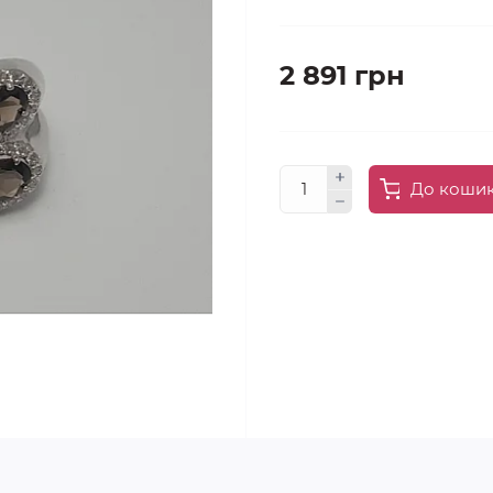
2 891 грн
До коши