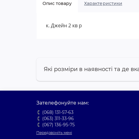
Опис товару
Характеристики
к. Джейн 2 кв р
Які розміри в наявності та де вк
Зателефонуйте нам:
(068) 131-57-63
(063) 311-33-96
(067) 136-95-75
Передзвоніть мені