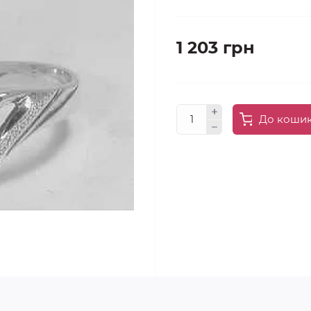
1 203 грн
До коши