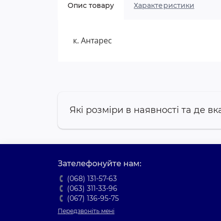
Опис товару
Характеристики
к. Антарес
Які розміри в наявності та де вк
Зателефонуйте нам:
(068) 131-57-63
(063) 311-33-96
(067) 136-95-75
Передзвоніть мені