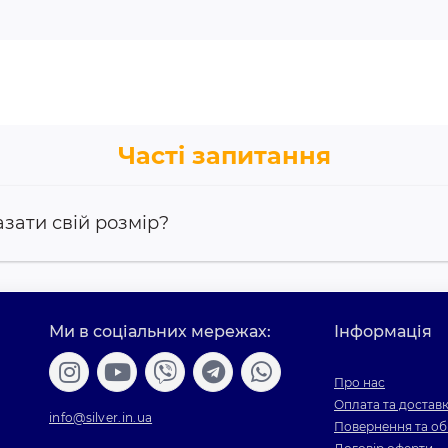
Часті запитання
азати свій розмір?
Ми в соціальних мережах:
Інформація
Про нас
Оплата та достав
info@silver.in.ua
Повернення та об