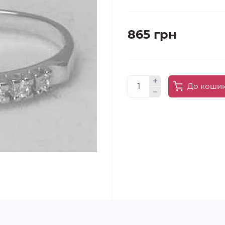
865 грн
До коши