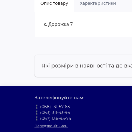
Опис товару
Характеристики
к. Дорожка 7
Які розміри в наявності та де вк
Зателефонуйте нам:
(068) 131-57-63
(063) 311-33-96
(067) 136-95-75
Передзвоніть мені