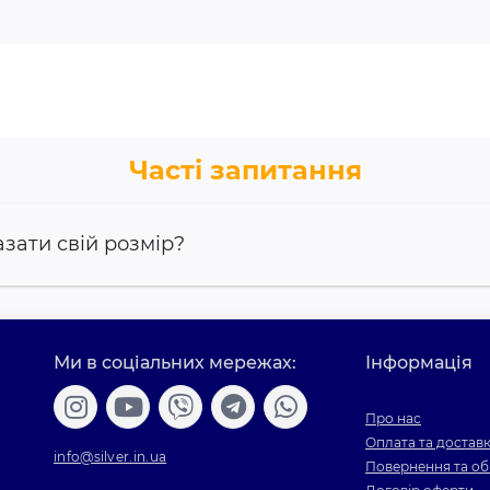
Часті запитання
азати свій розмір?
Ми в соціальних мережах:
Інформація
Про нас
Оплата та достав
info@silver.in.ua
Повернення та об