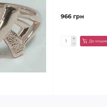
966 грн
До коши