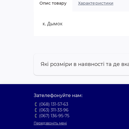
Опис товару
Характеристики
к. Дымок
Які розміри в наявності та де вк
Зателефонуйте нам:
(068) 131-57-63
(063) 311-33-96
(067) 136-95-75
Передзвоніть мені