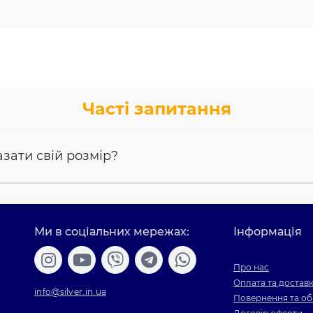
Часті запитання
азати свій розмір?
Ми в соціальних мережах:
Інформація
Про нас
Оплата та достав
info@silver.in.ua
Повернення та об