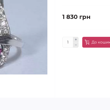
1 830 грн
До коши