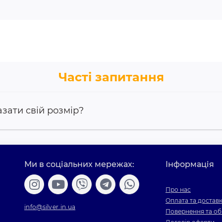
Часті запитання
азати свій розмір?
Ми в соціальних мережах:
Інформація
Про нас
Оплата та достав
info@silver.in.ua
Повернення та об