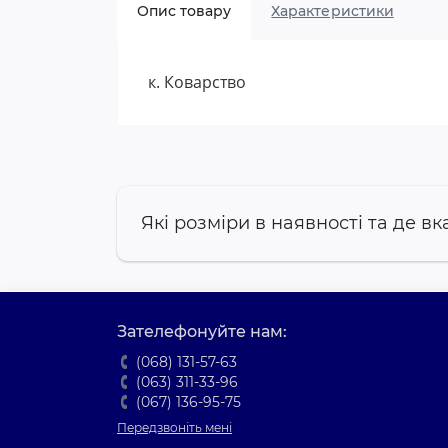
Опис товару
Характеристики
к. Коварство
Які розміри в наявності та де вк
Зателефонуйте нам:
(068) 131-57-63
(063) 311-33-96
(067) 136-95-75
Передзвоніть мені