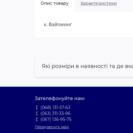
Опис товару
Характеристики
к. Вайоминг
Які розміри в наявності та де вк
Зателефонуйте нам:
(068) 131-57-63
(063) 311-33-96
(067) 136-95-75
Передзвоніть мені