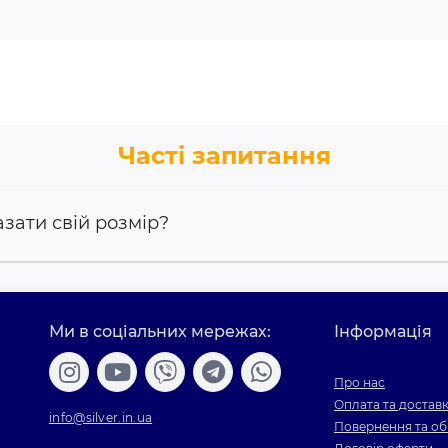
Часті запитання
азати свій розмір?
Ми в соціальних мережах:
Інформація
Про нас
Оплата та достав
info@silver.in.ua
Повернення та об