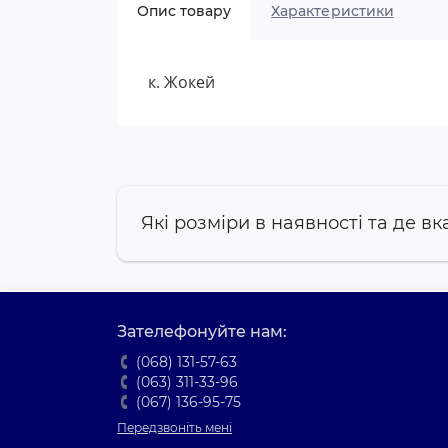
Опис товару
Характеристики
к. Жокей
Які розміри в наявності та де вк
Зателефонуйте нам:
(068) 131-57-63
(063) 311-33-96
(067) 136-95-75
Передзвоніть мені