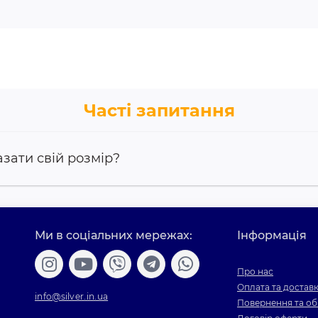
Часті запитання
азати свій розмір?
Ми в соціальних мережах:
Інформація
Про нас
Оплата та достав
info@silver.in.ua
Повернення та об