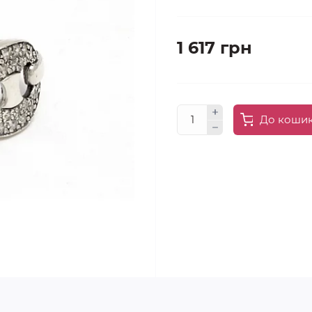
1 617 грн
До коши