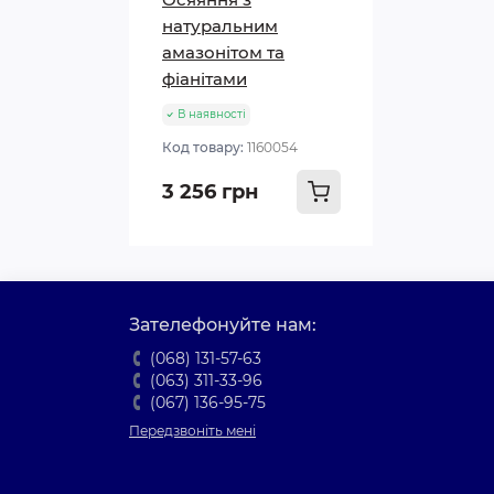
натуральним
амазонітом та
фіанітами
В наявності
Код товару:
1160054
3 256 грн
Зателефонуйте нам:
(068) 131-57-63
(063) 311-33-96
(067) 136-95-75
Передзвоніть мені