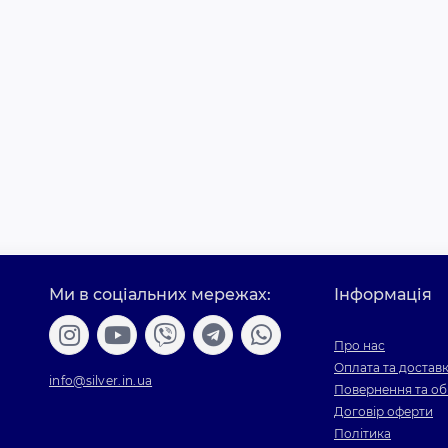
Ми в соціальних мережах:
Інформація
Про нас
Оплата та достав
info@silver.in.ua
Повернення та об
Договір оферти
Політика