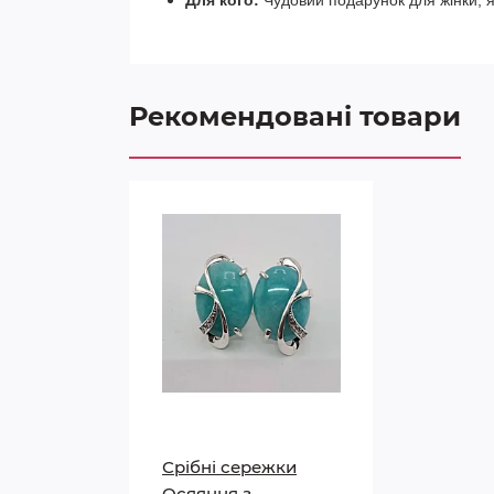
Для кого:
Чудовий подарунок для жінки, я
Рекомендовані товари
Срібні сережки
Осяяння з