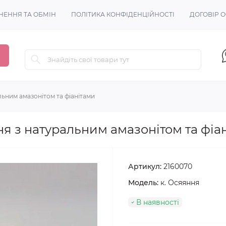
НЕННЯ ТА ОБМІН
ПОЛІТИКА КОНФІДЕНЦІЙНОСТІ
ДОГОВІР 
льним амазонітом та фіанітами
я з натуральним амазонітом та фіа
Артикул:
2160070
Модель:
к. Осяяння
В наявності