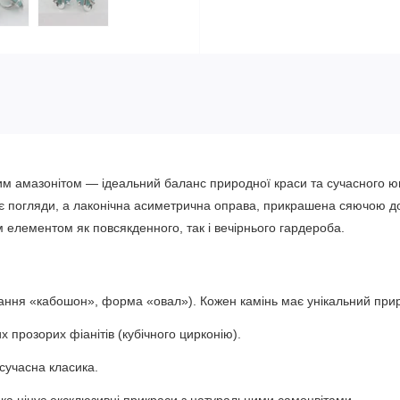
им амазонітом — ідеальний баланс природної краси та сучасного ю
ує погляди, а лаконічна асиметрична оправа, прикрашена сяючою до
 елементом як повсякденного, так і вечірнього гардероба.
ння «кабошон», форма «овал»). Кожен камінь має унікальний прир
 прозорих фіанітів (кубічного цирконію).
 сучасна класика.