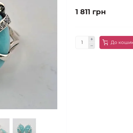
1 811 грн
До коши