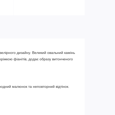
велірного дизайну. Великий овальний камінь
ріжкою фіанітів, додає образу витонченого
одний малюнок та неповторний відтінок.