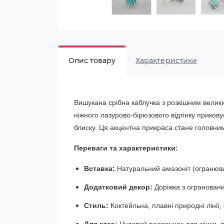
Опис товару
Характеристики
Вишукана срібна каблучка з розкішним велик
ніжного лазурово-бірюзового відтінку приков
блиску. Ця акцентна прикраса стане головним
Переваги та характеристики:
Вставка:
Натуральний амазоніт (огранюва
Додатковий декор:
Доріжка з огранованих
Стиль:
Коктейльна, плавні природні лінії,