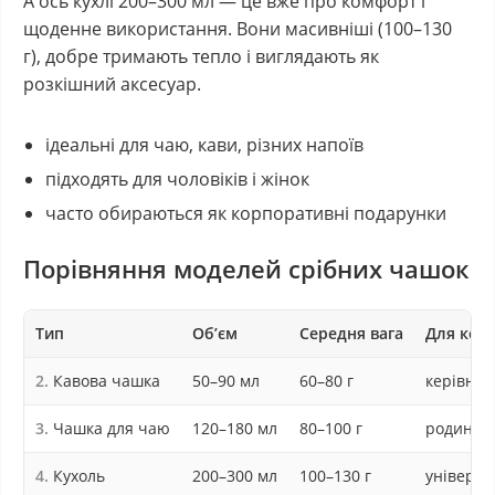
А ось кухлі 200–300 мл — це вже про комфорт і
щоденне використання. Вони масивніші (100–130
г), добре тримають тепло і виглядають як
розкішний аксесуар.
ідеальні для чаю, кави, різних напоїв
підходять для чоловіків і жінок
часто обираються як корпоративні подарунки
Порівняння моделей срібних чашок
Тип
Об’єм
Середня вага
Для кого
Кавова чашка
50–90 мл
60–80 г
керівник
Чашка для чаю
120–180 мл
80–100 г
родина, 
Кухоль
200–300 мл
100–130 г
універса